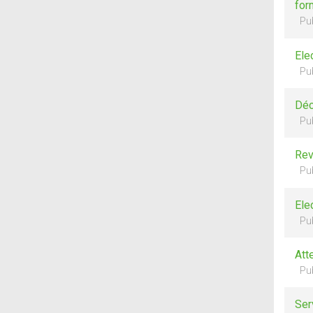
for
Pu
Ele
Pu
Déc
Pu
Rev
Pu
Ele
Pu
Att
Pu
Ser