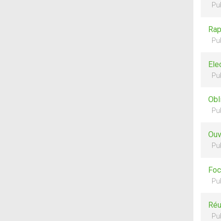
Pu
Rap
Pu
Ele
Pu
Obl
Pu
Ouv
Pu
Foc
Pu
Réu
Pu