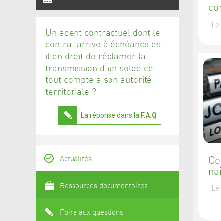
co
Le
Un agent contractuel dont le
contrat arrive à échéance est-
il en droit de réclamer la
transmission d’un solde de
tout compte à son autorité
territoriale ?
La réponse dans la
F.A.Q
Co
Actualités
na
Ressources documentaires
Le
Foire aux questions