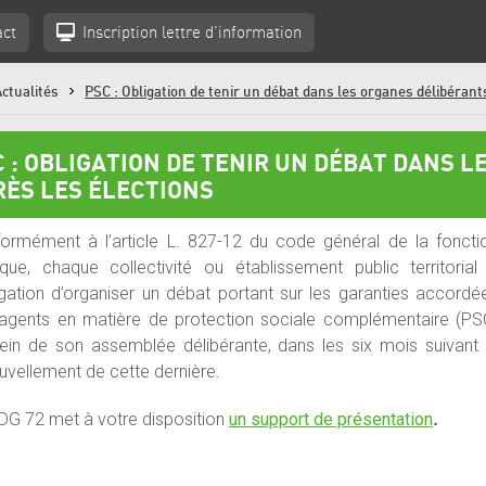
act
Inscription l
ettre d'information
ctualités
PSC : Obligation de tenir un débat dans les organes délibérant
 : OBLIGATION DE TENIR UN DÉBAT DANS L
RÈS LES ÉLECTIONS
ormément à l’article L. 827-12 du code général de la foncti
ique, chaque collectivité ou établissement public territorial
ligation d’organiser un débat portant sur les garanties accordé
agents en matière de protection sociale complémentaire (PS
ein de son assemblée délibérante, dans les six mois suivant 
uvellement de cette dernière.
DG 72 met à votre disposition
un support de présentation
.