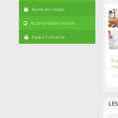
Bourse de l'emploi
Accès candidats concours
Espace Collectivité
Fo
ri
Le
LE