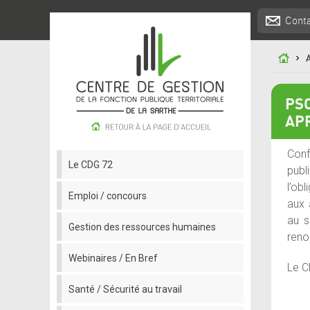
Cont
A
PSC
AP
Conf
Le CDG 72
publ
l’ob
Emploi / concours
aux 
au s
Gestion des ressources humaines
reno
Webinaires / En Bref
Le C
Santé / Sécurité au travail