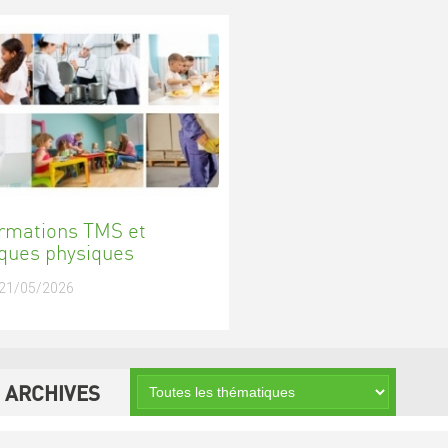
rmations TMS et
sques physiques
 21/05/2026
S
ARCHIVES