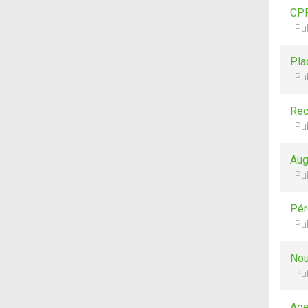
CPF
Pu
Pla
Pu
Rec
Pu
Aug
Pu
Pér
Pu
Nou
Pu
Age