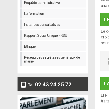
Enquête administrative
une 
La formation
L
Instances consultatives
Le d
Rapport Social Unique - RSU
droi
soumi
Ethique
Réseau des secrétaires généraux de
mairie
LA
02 43 24 25 72
Tel.
Elle
trai