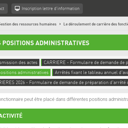
act
Inscription l
ettre d'information
Gestion des ressources humaines
Le déroulement de carrière des fonct
S POSITIONS ADMINISTRATIVES
smission des actes
CARRIERE - Formulaire de demande de prép
ositions administratives
Arrêtés fixant le tableau annuel d'
IERES 2026 - Formulaire de demande de préparation d'arrêté d'
onctionnaire peut être placé dans différentes positions administr
ACTIVITÉ