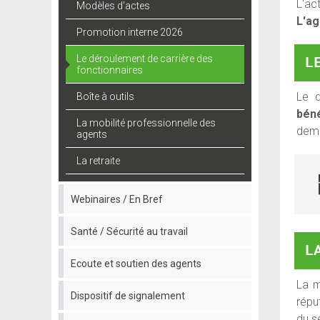
L'ac
Modèles d'actes
L'ag
Promotion interne 2026
Le déroulement de carrière des
L
fonctionnaires
Le d
Boîte à outils
béné
La mobilité professionnelle des
dema
agents
La retraite
Webinaires / En Bref
Santé / Sécurité au travail
LA
Ecoute et soutien des agents
La m
Dispositif de signalement
répu
du s