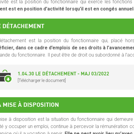
tivité est la position du fonctionnaire qui exerce les fonctio
ent est en position d'activité lorsqu'il est en congés annuel
E DÉTACHEMENT
étachement est la position du fonctionnaire qui, placé hor
ficier, dans ce cadre d’emplois de ses droits à l’avancement
nde du fonctionnaire. Il peut être de droit ou subordonné à l’accor
1.04.30 LE DÉTACHEMENT - MAJ 03/2022
[Télécharger le document]
 MISE À DISPOSITION
ise à disposition est la situation du fonctionnaire qui demeur
té y occuper un emploi, continue à percevoir la rémunération c
ervice où il a vocation à servir.
Elle ne peut avoir lieu qu’avec