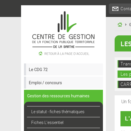
Cont
LE
Tran
Le CDG 72
Les p
Emploi / concours
CARR
Gestion des ressources humaines
Un f
Le statut - fiches thématiques
L'
Fiches L'essentiel